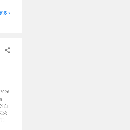
多 »
026
熱
的白
花朵
前的
庭前