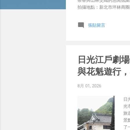
茶香與山林交織的悠閒氛圍
拍攝地點：新北市坪林商圈 Yo
張貼留言
日光江戶劇場
與花魁遊行，
8月 01, 2026
日
光
旅
景
了