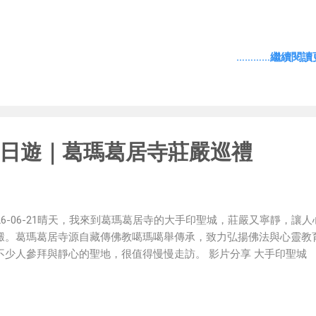
華麗服飾的花魁踩著獨特步伐緩緩前進，每一個動作都展現江戶時代
妓文化的優雅與氣勢，吸引許多遊客駐足拍照。 除了大型表演之外，
也常常遇到角色互動，演員完全融入角色，即使只是走在街上，也像
…………繼續閱讀更
賞一場沒有舞台界線的歷史劇。 換上和服，留下最有味道的回憶 園
服、武士、忍者等服裝租借，不少遊客都會換上古裝漫步江戶街道。 穿著
日遊｜葛瑪葛居寺莊嚴巡禮
026-06-21晴天，我來到葛瑪葛居寺的大手印聖城，莊嚴又寧靜，讓人
澱。葛瑪葛居寺源自藏傳佛教噶瑪噶舉傳承，致力弘揚佛法與心靈教
不少人參拜與靜心的聖地，很值得慢慢走訪。 影片分享 大手印聖城