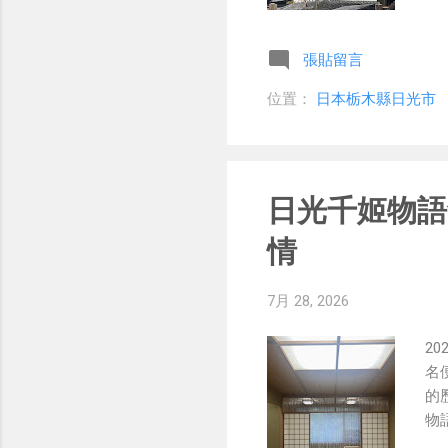
本
有
張貼留言
及
日
位置：
日本栃木縣日光市
本
真
能
商
日光千姬物語
時
攝
情
德
史
7月 28, 2026
定
撲
2
熟
名
可
的
來
物
走
本