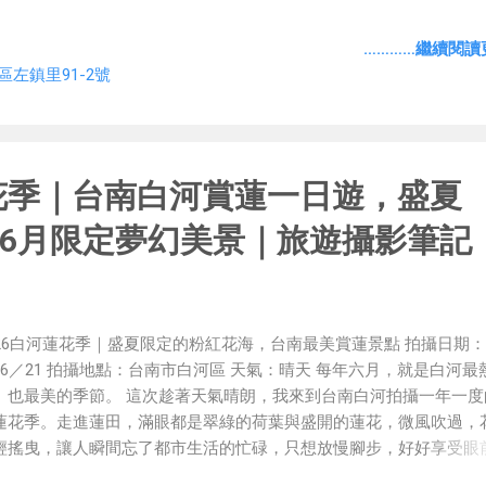
…………繼續閱讀更
區左鎮里91-2號
蓮花季｜台南白河賞蓮一日遊，盛夏
6月限定夢幻美景｜旅遊攝影筆記
026白河蓮花季｜盛夏限定的粉紅花海，台南最美賞蓮景點 拍攝日期：2
06／21 拍攝地點：台南市白河區 天氣：晴天 每年六月，就是白河最
、也最美的季節。 這次趁著天氣晴朗，我來到台南白河拍攝一年一度
蓮花季。走進蓮田，滿眼都是翠綠的荷葉與盛開的蓮花，微風吹過，
輕搖曳，讓人瞬間忘了都市生活的忙碌，只想放慢腳步，好好享受眼
日美景。 白河的蓮花，每年都吸引許多攝影愛好者、遊客以及親子家