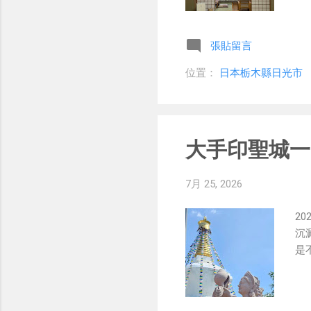
著
藝
張貼留言
上
欣
位置：
日本栃木縣日光市
和
大手印聖城一
7月 25, 2026
2
沉
是