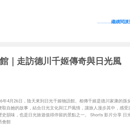
。 走進園區的那一刻，映入眼簾的是一整排充滿江戶風情的木造建築
高樓大廈，也沒有現代招牌，映入眼簾的是武士、忍者、商人、町人
穿著華麗和服的花魁，讓人瞬間有種穿越時空的錯覺。 YouTube影片
…………繼續閱讀更
光江戶劇場 江戶劇場的由來 日光江戶劇場（又稱日光江戶村）是一
江戶時代為主題打造的大型歷史文化園區，於1986年正式開園，希望
實重現江戶時代的街道、建築與生活樣貌，讓遊客不用翻閱歷史課本
親身體驗當年的生活文化。 整個園區依照江戶時代城下町的樣貌規劃
店街、武士宅邸、忍者村、寺院到劇場，每一區都經過細心考究，重
館｜走訪德川千姬傳奇與日光風
的建築風格與生活環境，因此也常被日本電影、電視劇與歷史節目選
場景。 江戶時代是日本最和平的年代之一 江戶時代（1603年至1868
川家康建立江戶幕府開始，直到明治維新結束，前後長達265年，是
上相當重要的一段時期。 由於全國逐漸進入穩定和平的年代，人民生
，商業、文化、藝術也快速發展。歌舞伎、浮世繪、茶道、和服文化
以及許多日本傳統文化，都是在江戶時代逐漸成熟並流傳至今。 現在
026年4月26日，陰天來到日光千姬物語館。相傳千姬是德川家康的孫
悉的壽司、蕎麥麵、天婦羅等日本美食，也是在江戶時代開始盛行，
便取自她的故事，結合日光文化與江戶風情，讓旅人漫步其中，感受
以說，日本現代文化有很大一部分都奠基於這段歷史。 精彩表演不能
歷史韻味，也是日光旅遊值得停留的景點之一。 Shorts 影片分享 日
到江戶劇場，最推薦的就是各種現場演出。 忍者劇場以快速的動作、
語會館
壁、暗器特效與精彩劇情，讓現場觀眾看得目不轉睛；武士表演則重
刀術與武士精神，充滿震撼力。 另外，花魁遊行更是園區的人氣活動