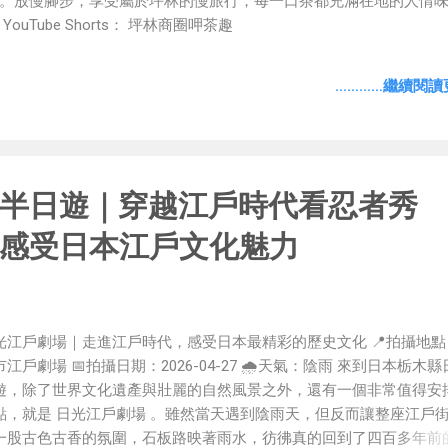
。放慢腳步，享受屬於坪林的慢旅行，每一口茶都充滿在地的人情味。
uTube Shorts： 坪林商圈呷茶趣
…………繼續閱讀更
半日遊｜穿越江戶時代看忍者秀
感受日本江戶文化魅力
光江戶劇場｜走進江戶時代，感受日本最精彩的歷史文化 📍拍攝地點
市江戶劇場 📅拍攝日期：2026-04-27 🌧️天氣：陰雨 來到日本栃木
遊，除了世界文化遺產與壯麗的自然風景之外，還有一個非常值得安
點，就是 日光江戶劇場 。雖然當天遇到陰雨天，但反而讓整座江戶
一股古色古香的氛圍，石板路映著雨水，彷彿真的回到了四百多年前