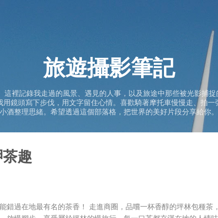
跳到主要內容
旅遊攝影筆記
》 這裡記錄我走過的風景、遇見的人事，以及旅途中那些被光影捕捉
我用鏡頭寫下步伐，用文字留住心情。喜歡騎著摩托車慢慢走、拍一
小酒整理思緒。希望透過這個部落格，把世界的美好片段分享給你
呷茶趣
能錯過在地最有名的茶香！ 走進商圈，品嚐一杯香醇的坪林包種茶