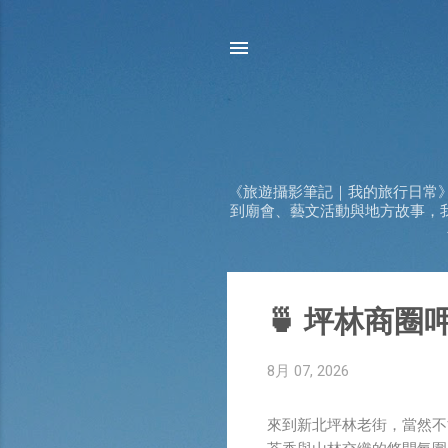
《旅遊攝影筆記｜我的旅行日常
到廟會、藝文活動與地方故事，
發
🍵 坪林商圈
表
文
8月 07, 2026
章
來到新北坪林老街，當然不