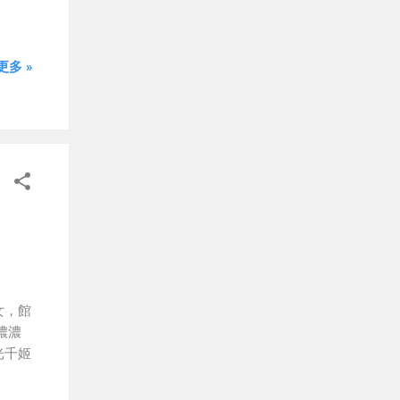
，沒
，以
分享
多 »
座以日
透過
，也
，從
現當
作拍
年）由
日本歷
活安
、相
大家
女，館
因此
濃濃
錯過
光千姬
飛簷
現日
。穿