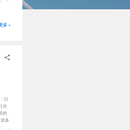
 📍
多 »
：日
縣日光
排的
街道多
的日