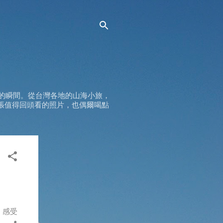
的瞬間。從台灣各地的山海小旅，
張值得回頭看的照片，也偶爾喝點
。
，感受