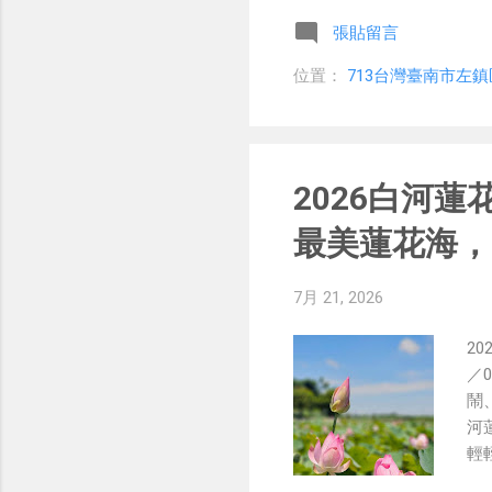
張貼留言
位置：
713台灣臺南市左鎮
2026白河
最美蓮花海，
7月 21, 2026
2
／
鬧
河
輕
夏