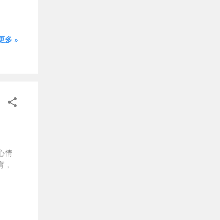
高級
街道
是在
多 »
區提供
...
心情
育，