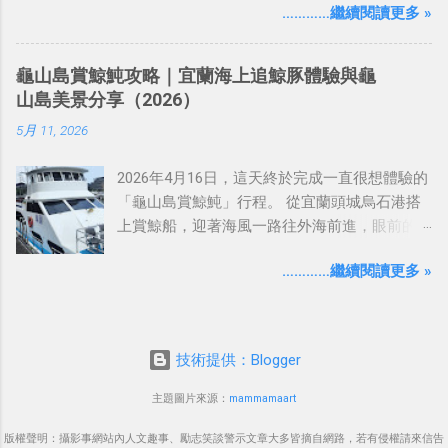
…………繼續閱讀更多 »
春風搭配湖面的寧靜波光，讓人一踏進湖畔，
長。早年當地農民主要種植蓮子、蓮藕及蓮花
就有種遠離城市喧囂的感覺。 這次最期待的，
相關農作，不僅帶動地方經濟，也逐漸形成全
就是搭乘遊艇欣賞整座湖景。 比起只在岸邊散
台最大的蓮花產區，因此有「蓮花故鄉」的美
龜山島賞鯨魨攻略｜宜蘭海上追鯨豚體驗與龜
步，從湖中央觀看中禪寺湖，真的會有完全不
名。 為了推廣地方觀光與農業，白河區每年都
山島美景分享（2026）
同的感受。 ⸻ 中禪寺湖的由來與歷史 中禪
會舉辦蓮花季，至今已成為台南最具代表性的
5月 11, 2026
寺湖位於奧日光地區，海拔約 1,269 公尺，是日
夏季活動之一。除了賞花之外，還能品嚐蓮子
本著名的高山湖泊之一。 大約在兩萬年前，男
料理、蓮藕美食、蓮花茶，以及參加各式農村
2026年4月16日，這天終於完成一直很想體驗的
體山火山噴發後熔岩堵住溪谷，才形成今日的
體驗活動，讓遊客更深入了解蓮花文化。 白河
「龜山島賞鯨魨」行程。 從宜蘭頭城烏石港搭
中禪寺湖。 而湖名中的「中禪寺」，則與附近
的蓮花不只是觀賞植物，更代表著地方居民長
上賞鯨船，迎著海風一路往外海前進，眼前的
歷史悠久的 日光山中禪寺 有關。 這座寺院是
年努力耕耘的成果，也是白河重要的文化象
龜山島慢慢變大，海面閃著陽光，整個旅程從
日本佛教的重要古寺之一，也讓整個湖區多了
徵。 ⸻ 晴天下的白河蓮田，美得像一幅畫
…………繼續閱讀更多 »
一開始就充滿期待感。 很多人來宜蘭會安排泡
一份莊嚴與靜謐感。 過去明治時代時，這裡更
6月21日這天天氣非常好，陽光灑在整片蓮田
溫泉、逛夜市，但其實春夏季節最有特色的活
是外國外交官與富豪們喜歡避暑的地方，因此
上，荷葉像一把把綠色的大傘，襯托著粉嫩的
動之一，就是到外海賞鯨豚。尤其龜山島附近
湖畔周邊曾興建許多別墅。直到現在，中禪寺
蓮花。 有些花朵盛開綻放，有些還是含苞待
海域，因為黑潮經過，海洋生態非常豐富，也
湖仍保有濃厚的度假氛圍。 ⸻ 搭上遊艇，
放，每一朵都有不同姿態，讓人忍不住一直按
技術提供：Blogger
是台灣東北角重要的賞鯨區域。 YouTube影片
從湖中央欣賞奧日光風景 來到中禪寺湖，真的
下快門。 偶爾還能看到蜻蜓停留在花瓣上，或
的🔗 龜山島賞鯨魨 ⸻ 前往龜山島外海的旅
很推薦一定要搭一次遊覽船或遊艇。 當船緩緩
主題圖片來源：
mammamaart
是蜜蜂忙著採蜜，整個畫面充滿夏天的生命
程 當天中午抵達港口時，天空帶點微陰，但海
離開碼頭後，視野會瞬間變得非常遼闊。 湖水
力。 如果仔細觀察，還能發現蓮蓬、荷葉、水
版權聲明：攝影事網站內人文趣事、勵志笑談警示文章大多皆摘自網路，若有侵權請來信告
象相當穩定。 船隻慢慢離開港區後，岸邊的建
清澈平靜，遠方還能看到雄偉的 男體山 倒映