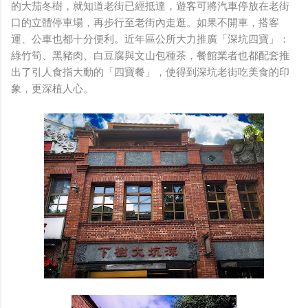
的大茄冬樹，就知道老街已經抵達，遊客可將汽車停放在老街
口的立體停車場，再步行至老街內走逛。如果不開車，搭客
運、公車也都十分便利。近年區公所大力推廣「深坑四寶」：
綠竹筍、黑豬肉、白豆腐與文山包種茶，餐館業者也都配套推
出了引人食指大動的「四寶餐」，使得到深坑老街吃美食的印
象，更深植人心。