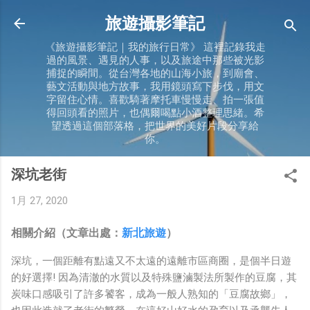
跳到主要內容
旅遊攝影筆記
《旅遊攝影筆記｜我的旅行日常》 這裡記錄我走
過的風景、遇見的人事，以及旅途中那些被光影
捕捉的瞬間。從台灣各地的山海小旅，到廟會、
藝文活動與地方故事，我用鏡頭寫下步伐，用文
字留住心情。喜歡騎著摩托車慢慢走、拍一張值
得回頭看的照片，也偶爾喝點小酒整理思緒。希
望透過這個部落格，把世界的美好片段分享給
你。
深坑老街
1月 27, 2020
相關介紹（文章出處：
新北旅遊
）
深坑，一個距離有點遠又不太遠的遠離市區商圈，是個半日遊
的好選擇! 因為清澈的水質以及特殊鹽滷製法所製作的豆腐，其
炭味口感吸引了許多饕客，成為一般人熟知的「豆腐故鄉」，