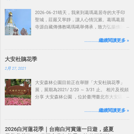
2026-06-21晴天，我來到葛瑪葛居寺的大手印
聖城，莊嚴又寧靜，讓人心情沉澱。葛瑪葛居
寺源自藏傳佛教噶瑪噶舉傳承，致力弘揚佛法
與心靈教育，是不少人參拜與靜心的聖地，很
…………繼續閱讀更多 »
值得慢慢走訪。 影片分享 大手印聖城
大安杜鵑花季
2月 27, 2021
大安森林公園目前正在舉辦「大安杜鵑花季」
展，展期為2021/ 2/20 ～ 3/31 止。 相片及視頻
分享 大安森林公園 ，位於臺灣臺北市大安區，
公園位於市區中心，是一座草木濃密的 生態公
…………繼續閱讀更多 »
園，園內除大量樹林，亦有規劃花壇。亦設有
行人座椅、涼亭、露天音樂舞 台、慢跑道等多
種休憩設施，公園下方靠信義路、建國南路口
2026白河蓮花季｜台南白河賞蓮一日遊，盛夏
側則設置有地下停車 場。 整個公園主要可分