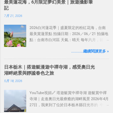
最美蓮花海，6月限定夢幻美景｜旅遊攝影筆
為：竹林區、榕樹區、香花區、水生植物區、
記
帶狀林區、水池假山 區、露天音樂台、兒童遊
7月 21, 2026
戲區和停車場。 石斑木 露天音樂台 籃球場
小松鼠在吃花生，吃完不夠、還會向遊客討
2026白河蓮花季｜盛夏限定的粉紅花海，台南
喔！ 可愛一對鵝 夜鷺 這次的展覽主題：「 杜
最美賞蓮景點 拍攝日期：2026／06／21 拍攝地
鵑花心心 」 薫衣草 繡球花（紫色） 繡球花
點：台南市白河區 天氣：晴天 每年六月，就是
（紅色） 繡球花與杜鵑花互相爭艷 杜鵑花 我
白河最熱鬧、也最美的季節。 這次趁著天氣晴
們以恣意盛開的杜鵑、多彩爭艷的繡球花，及
…………繼續閱讀更多 »
朗，我來到台南白河拍攝一年一度的白河蓮花
隨風飄香的薰衣草，歡喜迎接每一位 游客到
季。走進蓮田，滿眼都是翠綠的荷葉與盛開的
來。「杜鵑花心心」展區仿若玫瑰綻放。以平
蓮花，微風吹過，花朵輕輕搖曳，讓人瞬間忘
台為中心的杜鵑迴旋步道，如花 瓣班依序排
日本栃木｜搭遊艇漫遊中禪寺湖，感受奧日光
了都市生活的忙碌，只想放慢腳步，好好享受
列，周邊花草則似葉片伸展，構築 大安森林公
湖畔絕景與靜謐春色之旅
眼前的夏日美景。 白河的蓮花，每年都吸引許
園的春日美景。 交通資訊 搭乘捷運紅線「淡水
5月 18, 2026
多攝影愛好者、遊客以及親子家庭前來賞花，
線」至 大安森林公園站下車 2 號出口即可到
也是台灣夏季最具代表性的花季之一。 更多相
達。
YouTube視頻🔗 塔遊艇賞中禪寺湖 遊艇賞中禪
片分享在這裏 2026白河蓮花季 ⸻ 白河蓮花
寺湖｜走進奧日光最療癒的湖畔風景 2026年4月
季的由來 說到台灣賞蓮，很多人第一個想到的
27日，我來到了位於日本栃木縣日光市的 中禪
就是台南白河。 白河位於嘉南平原，擁有充足
寺湖 。 這天的天氣非常不巧下著陣雨，微涼的
的陽光、水源與肥沃土壤，非常適合蓮花生