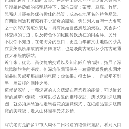
也因此造就了老街的繁榮。在這好山好水的孕育以及承襲先人
早期篳路藍縷的拓墾精神下，深坑四寶：茶葉、豆腐、竹筍、
黑豬肉才能始終保持極佳的品質，成為在地著名的特色產業。
而商圈周邊其實藏有不少驚奇的體驗。例如列入台灣十大名宅
之一的深坑黃宅永安居；擁有原始自然風貌的景觀、茶香與竹
林交織的古道，以及特色休閒庭園餐飲所在的阿柔洋。另外，
不說你不知道，在老街旁的渡口，更是百年前文山地區的茶葉
在景美溪所集散的重要轉運站，也是淡蘭古道以及茶路古道通
往大稻埕的驛站。
近年來，從北二高便捷的交通以及知名飯店的進駐，拓展了深
坑體驗旅遊的深度。但深坑依舊還保有一種需要緩慢的步調才
能品味與感受那細膩的氛圍；你如果走得太快，一定感受不到
另一層質樸的個性之美。
這就是深坑，一種深邃的人文蘊涵在產業裡的能量，可以從老
街的風華中瀏覽，也可以從古道的幽靜探訪。所以來到深坑商
圈，就必須屏除過往走馬看花的遊覽模式，在細細品嘗深坑四
寶的美味後，走入山林裡享受芬多精。
深坑老街是許多都市人周休二日出遊的絕佳旅遊點。看到入口