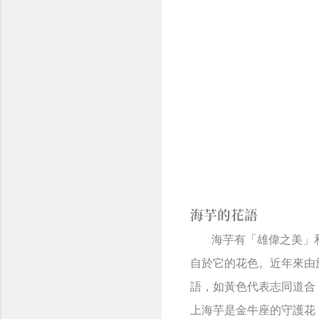
海芋的花語
海芋有「雄偉之美」
自於它的花色
。
近年來由
語，如黃色代表志同道合
上海芋是金牛座的守護花