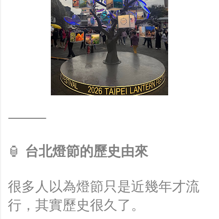
⸻
🏮
台北燈節的歷史由來
很多人以為燈節只是近幾年才流
行，其實歷史很久了。