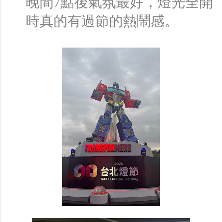
晚間7點後氣氛最好，燈光全開
時真的有過節的熱鬧感。