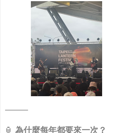
⸻
🏮
為什麼每年都要來一次？