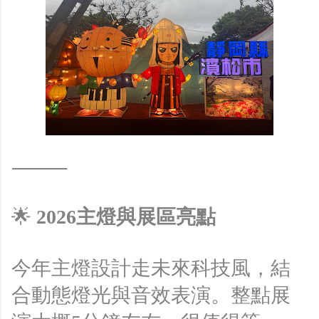
⸻
🌟
2026主燈與展區亮點
今年主燈設計走未來科技風，結
合動態燈光與音效表演。整點展