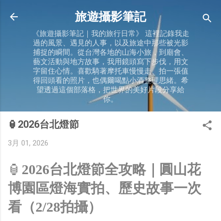
跳到主要內容
旅遊攝影筆記
《旅遊攝影筆記｜我的旅行日常》 這裡記錄我走
過的風景、遇見的人事，以及旅途中那些被光影
捕捉的瞬間。從台灣各地的山海小旅，到廟會、
藝文活動與地方故事，我用鏡頭寫下步伐，用文
字留住心情。喜歡騎著摩托車慢慢走、拍一張值
得回頭看的照片，也偶爾喝點小酒整理思緒。希
望透過這個部落格，把世界的美好片段分享給
你。
🏮2026台北燈節
3月 01, 2026
🏮
2026台北燈節全攻略｜圓山花
博園區燈海實拍、歷史故事一次
看（2/28拍攝）