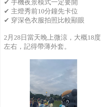
✔ 手機夜景模式一定要開
✔ 主燈秀前10分鐘先卡位
✔ 穿深色衣服拍照比較顯眼
2月28日當天晚上微涼，大概18度
左右，記得帶薄外套。