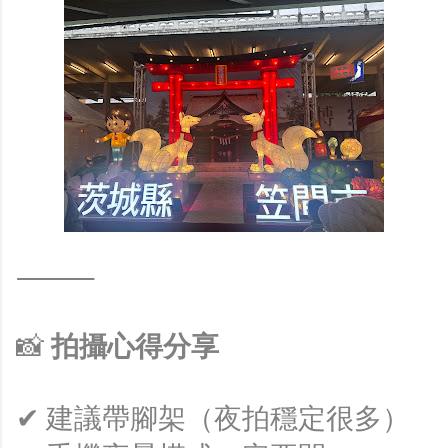
⸻
📸
拍攝心得分享
✔ 建議帶腳架（夜拍穩定很多）