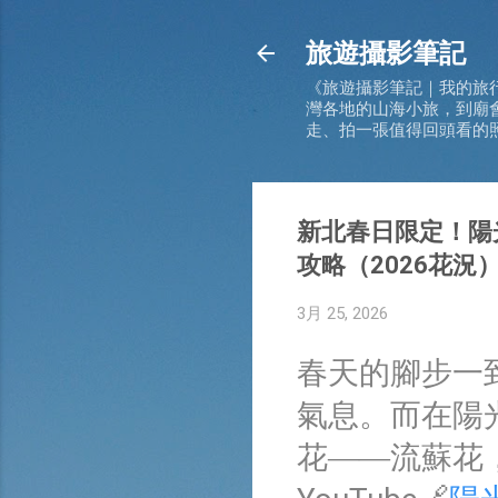
旅遊攝影筆記
《旅遊攝影筆記｜我的旅
灣各地的山海小旅，到廟
走、拍一張值得回頭看的
新北春日限定！陽
攻略（2026花況
3月 25, 2026
春天的腳步一
氣息。而在陽
花——流蘇花