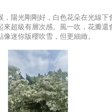
候，陽光剛剛好，白色花朵在光線下
起來超級有層次感。風一吹，花瓣還
點像迷你版櫻吹雪，但更細緻。