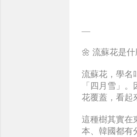
—
🌼 流蘇花是
流蘇花，學名叫Ch
「四月雪」。
花覆蓋，看起
這種樹其實在
本、韓國都有