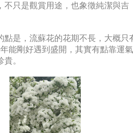
，不只是觀賞用途，也象徵純潔與吉
的點是，流蘇花的花期不長，大概只
每年能剛好遇到盛開，其實有點靠運
珍貴。