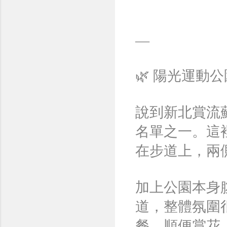
—
🌿 陽光運動
說到新北賞流
名單之一。這
在步道上，兩
加上公園本身
道，整體氛圍
餐，順便賞花