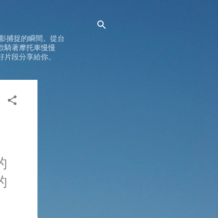
影捕捉的瞬間。從台
歡騎著摩托車慢慢
好片段分享給你。
的
的