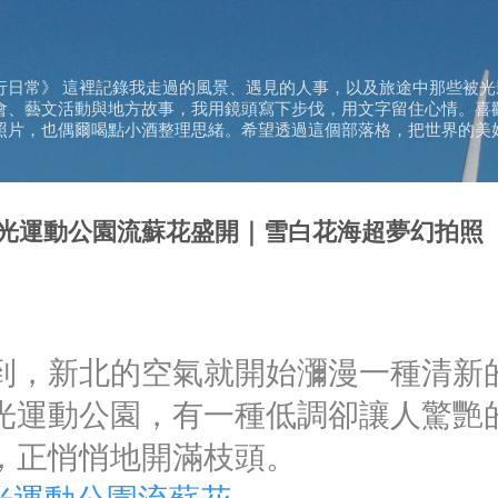
跳到主要內容
行日常》 這裡記錄我走過的風景、遇見的人事，以及旅途中那些被光
會、藝文活動與地方故事，我用鏡頭寫下步伐，用文字留住心情。喜
照片，也偶爾喝點小酒整理思緒。希望透過這個部落格，把世界的美
光運動公園流蘇花盛開｜雪白花海超夢幻拍照
）
到，新北的空氣就開始瀰漫一種清新
光運動公園，有一種低調卻讓人驚艷
，正悄悄地開滿枝頭。