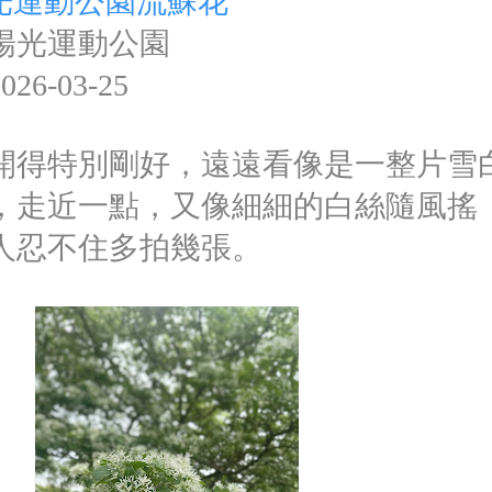
光運動公園流蘇花
陽光運動公園
6-03-25
開得特別剛好，遠遠看像是一整片雪
，走近一點，又像細細的白絲隨風搖
人忍不住多拍幾張。