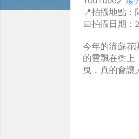
YouTube🔗
陽
📍拍攝地點：
📅拍攝日期：202
今年的流蘇花
的雲飄在樹上
曳，真的會讓